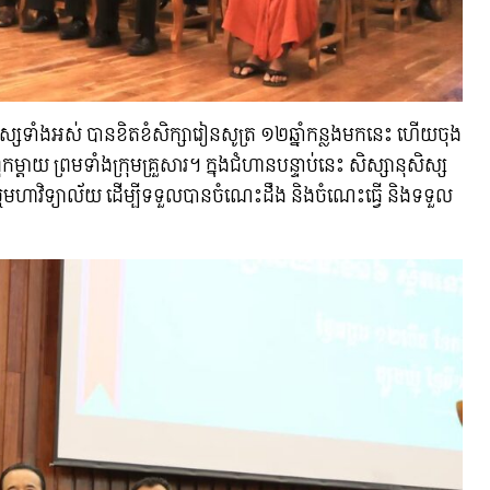
ស្សទាំងអស់ បានខិតខំសិក្សារៀនសូត្រ ១២ឆ្នាំកន្លងមកនេះ ហើយចុង
្តាយ ព្រមទាំងក្រុមគ្រួសារ។ ក្នុងជំហានបន្ទាប់នេះ សិស្សានុសិស្ស
 ឬមហាវិទ្យាល័យ ដើម្បីទទួលបានចំណេះដឹង និងចំណេះធ្វើ និងទទួល