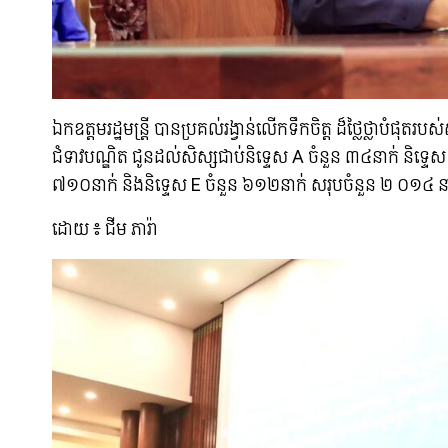
ឯកឧត្តមរដ្ឋមន្រ្តី បានប្រគល់រង្វាន់លើកទឹកចិត្ត ដ៏ថ្លៃថ្លាបំផុ
ជំទាវបណ្ឌិត ជូនដល់សិស្សជាប់និទ្ទេស A ចំនួន ៣៤នាក់ និទ្ទេស
៧១០នាក់ និងនិទ្ទេស E ចំនួន ៦១២នាក់ សរុបចំនួន ២ ០១៤ នា
ដោយ ៖ ជីម ភារ៉ា