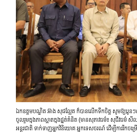
ឯកឧត្តមបណ្ឌិត អ៊ាង សុផល្លែត ក៏បានលើកទឹកចិត្ត សូមឱ្យប្អូនៗសិស
ចូលរួមក្នុងភាពស្អាតក្នុងផ្នត់គំនិត (មានសុភាវធម៌៖ សុជីវធម៌ ស
អន្តរជាតិ ទាក់ទាញអ្នកវិនិយោគ អ្នកទេសចរណ៍ ដើម្បីការរីកចម្