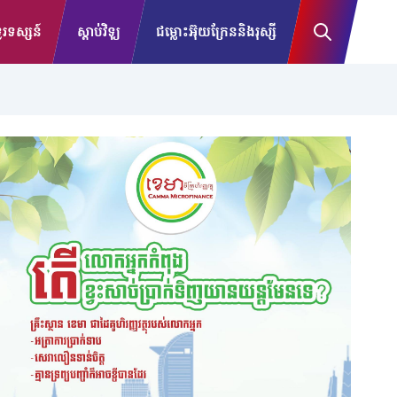
រទស្សន៍
ស្តាប់វិទ្យុ
ជម្លោះអ៊ុយក្រែននិងរុស្សី