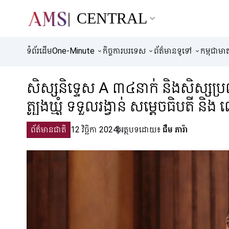
CENTRAL
AMS Central
ទំព័រដើម
One-Minute
កិច្ចការបរទេស
ព័ត៌មានទូទៅ
កម្ពុជាមាតុភ
សិស្សនិទ្ទេស A ៣៤នាក់ និងសិស្សប្រ
ត្បូងឃ្មុំ ទទួលរង្វាន់ សម្តេចធិបតី និ
ព័ត៌មានជាតិ
12 វិច្ឆិកា 2024
អត្ថបទដោយ៖
ជឹម ភារ៉ា