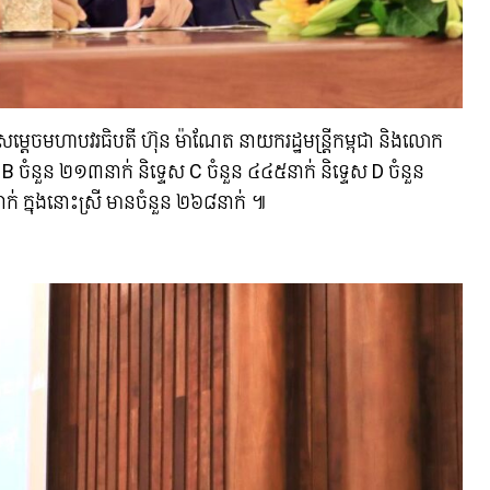
តរបស់សម្តេចមហាបវរធិបតី ហ៊ុន ម៉ាណែត នាយករដ្ឋមន្រ្តីកម្ពុជា និងលោក
 B ចំនួន ២១៣នាក់ និទ្ទេស C ចំនួន ៤៤៥នាក់ និទ្ទេស D ចំនួន
ក់ ក្នុងនោះស្រី មានចំនួន ២៦៨នាក់ ៕