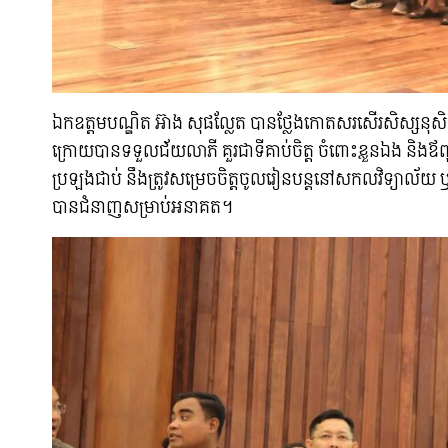
ឯកឧត្តមបណ្ឌិត អ៊ាង សុផល្លែត បានថ្លែងកោតសរសើរសិស្សនុសិ
ក្រោយបានទទួលជ័យលាភី គួរជាទីគាប់ចិត្ត ចំពោះខ្លួនឯង និងឪពុកម
ប្រឡងជាប់ នឹងត្រូវសម្រេចចិត្តចូលរៀនបន្តនៅសកលវិទ្យាល័យ
បានជំនាញសម្រាប់អនាគត។