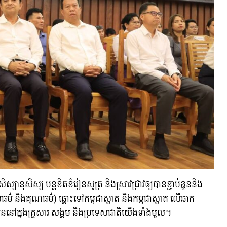
្សានុសិស្ស បន្តខិតខំរៀនសូត្រ និងស្រាវជ្រាវឲ្យបានខ្ជាប់ខ្ជួននិង
ីលធម៌ និងគុណធម៌) ឆ្ពោះទៅកម្ពុជាស្អាត និងកម្ពុជាស្អាត លើឆាក
រើននៅក្នុងគ្រួសារ សង្គម និងប្រទេសជាតិយើងទាំងមូល។