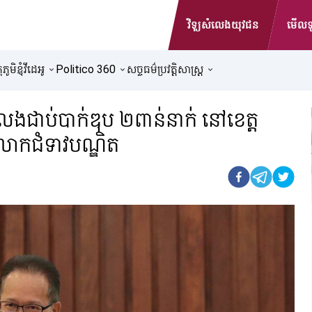
វិទ្យុសំលេងយុវជន
មើលទូ
ូមិខ្ញុំ
វីដេអូ
Politico 360
សច្ចធម៌ប្រវត្តិសាស្ត្រ
លងជាប់បាក់ឌុប ២ពាន់នាក់ នៅខេត្ត
ង លោកជំទាវបណ្ឌិត