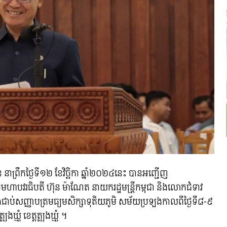
ាន នាព្រឹកថ្ងៃទី១២ ខែវិច្ឆិកា ឆ្នាំ២០២៤នេះ បានអញ្ជើញ
វរធិបតី ហ៊ុន ម៉ាណែត នាយករដ្ឋមន្រ្តីកម្ពុជា និងលោកជំទាវ
ឡងជាប់សញ្ញាបត្រមធ្យមសិក្សាទុតិយភូមិ សម័យប្រឡងកាលពីថ្ងៃទី៨-៩
្មុំ ខេត្តត្បូងឃ្មុំ ។