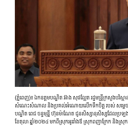
(ភ្នំពេញ)៖ ឯកឧត្តមបណ្ឌិត អ៊ាង សុផល្លែត រដ្ឋមន្ត្រីក្រសួងបរិស្ថ
សំណេះសំណាល និងប្រគល់អំណោយលើកទឹកចិត្ត របស់ សម្តេចមហាប
បណ្ឌិត ពេជ ចន្ទមុន្នី ហ៊ុនម៉ាណែត ជូនសិស្សានុសិស្សដែលប្រ
ខែតុលា ឆ្នាំ២០២៤ មកពីស្រុកអូររាំងឪ ស្រុកពញាក្រែក និងស្រុកត្បូងឃ