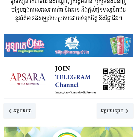
ទូរទស្សន៍ គេហទំព័រ និងបណ្តាញសង្គមនានា បូករួមនឹងជំនាញ
បន្ថែមក្នុងការសរសេរ កាត់ត និងអាន នឹងផ្ដល់ជូនទស្សនិកជន
នូវព័ត៌មានដ៏សម្បូរបែបប្រកបដោយទំនុកចិត្ត និងវិជ្ជាជីវៈ។
អត្ថបទមុន
អត្ថបទបន្ទាប់