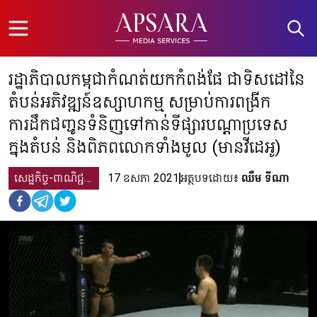
Open menu
រដ្ឋាភិបាលកម្ពុជាកំណត់យកកំពង់ផែ ជាទិសដៅនៃ
តំបន់អភិវឌ្ឍន៍ឧស្សាហកម្ម សម្រាប់ការពង្រីក
ការដឹកជញ្ជូនទំនិញទៅកាន់ទីផ្សារបណ្តាប្រទេស
ក្នុងតំបន់ និងពិភពលោកទាំងមូល (មានវីដេអូ)
សេដ្ឋកិច្ច-ពាណិជ្ជកម្ម
17 ឧសភា 2021
អត្ថបទដោយ៖
ឈឹម​ ទីណា​