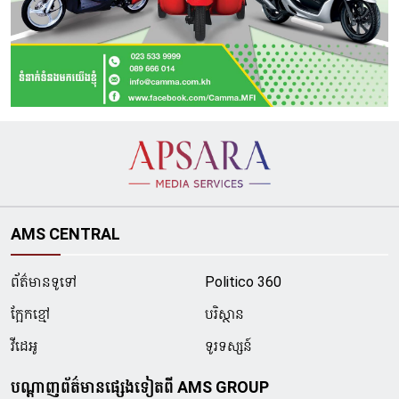
AMS CENTRAL
ព័ត៌មានទូទៅ
Politico 360
ក្អែកខ្មៅ
បរិស្ថាន
វីដេអូ
ទូរទស្សន៍
បណ្ដាញព័ត៌មានផ្សេងទៀតពី AMS GROUP