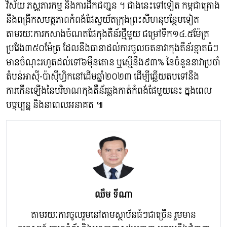
វិស័យ ភស្តុភារកម្ម និងការដឹកជញ្ជូន ។ ជាងនេះទៅទៀត កម្ពុជាគ្រោង
នឹងពង្រីកសមត្ថភាពកំពង់ផែស្វយ័តក្រុងព្រះសីហនុបន្ថែមទៀត
តាមរយៈការកសាងចំណតផែកុងតឺន័រថ្មីមួយ ជម្រៅទឹក១៤.៥ម៉ែត្រ
ប្រវែង៣៥០ម៉ែត្រ ដែលនឹងធានាដល់ការចូលចតនាវាកុងតឺន័រខ្នាតធំៗ
មានចំណុះរហូតដល់ទៅ៦ម៉ឺនតោន ឬស្មើនឹង៩៣% នៃចំនួននាវាប្រចាំ
តំបន់អាស៊ី-ប៉ាស៊ីហ្វិកនៅដើមឆ្នាំ២០២៣ ដើម្បីឆ្លើយតបទៅនឹង
ការកើនឡើងនៃបរិមាណកុងតឺន័រឆ្លងកាត់កំពង់ផែមួយនេះ ក្នុងពេល
បច្ចុប្បន្ន និងនាពេលអនាគត ៕
ឈឹម​ ទីណា​
តាមរយៈការចូលរួមនៅតាមស្ថាប័នធំៗជាច្រើន រួមមាន