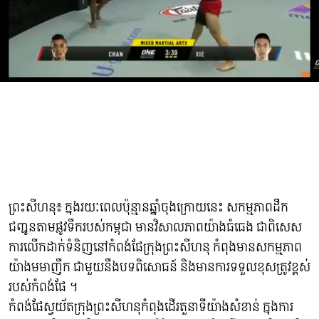
ព្រះសីហនុ៖ ក្នុងរយៈពេលប៉ុន្មានឆ្នាំចុងក្រោយនេះ សកម្មភាពដឹក
ជញ្ជូនតាមផ្លូវទឹករបស់កម្ពុជា មានវិសាលភាពយ៉ាងធំធេង ជាពិសេស
ការលើកដាក់ទំនិញនៅកំពង់ផែក្រុងព្រះសីហនុ កំពុងមានសកម្មភាព
យ៉ាងមមាញឹក ជាមួយនឹងបទពិសោធន៍ និងមានការទទួលខុសត្រូវខ្ពស់
របស់កំពង់ផែ ។
កំពង់ផែស្វយ័តក្រុងព្រះសីហនុកំពុងដើរតួនាទីយ៉ាងសំខាន់ ក្នុងការ