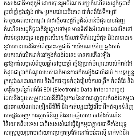
កសាងជាតិមាតុភូមិ ដោយបានរួមចំណែក រក្សាកំណើនសេដ្ឋកិច្ចជាតិ
ប្រចាំឆ្នាំក្នុងរង្វង់ ៧% ប្រកបដោយចីរភាព ជាកំពង់ផែទឹកជ្រៅ
តែមួយគត់របស់កម្ពុជា ជាដង្ហើមសេដ្ឋកិច្ចដ៏សំខាន់បំផុតបានជំរុញ
កំណើនសេដ្ឋកិច្ចជាតិឱ្យឆ្ពោះទៅមុខ មានទីតាំងអំណោយផលឋិតនៅ
តំបន់ឆ្នេរសមុទ្រ ខេត្តព្រះសីហនុ ដែលជាទីតាំងល្អបំផុត និងធានាបាន
នូវការការពារដ៏រឹងមាំពីគ្រោះធម្មជាតិ ។បរិមាណទំនិញ ឆ្លងកាត់
ឧបករណ៍លើកដាក់នៅក្នុងកំពង់ផែនេះ មានការកើនឡើង
គួរឱ្យកត់សម្គាល់ពីមួយឆ្នាំទៅមួយឆ្នាំ ធ្វើឱ្យប្រាក់ចំណូលរបស់កំពង់ផែ
ក៏ដូចជាប្រាក់ចំណូលរបស់ជាតិមានការកើតឡើងជាលំដាប់ ។ បច្ចុប្បន្ន
ក្រសួងសាធារណការ និងដឹកជញ្ជូនកំពុងរៀបចំការពង្រីក កំពង់ផែ និង
បង្កើតប្រព័ន្ធកំពង់ផែ EDI (Electronic Data Intercharge)
ដែលនឹងជួយសម្រួលដល់នីតិវិធីផ្លូវការ នៃនាវាចេញចូលកំពង់ផែកម្ពុជា
ក្នុងគោលបំណងពន្លឿននីតិវិធី និងកាត់បន្ថយថ្លៃដើម ដឹកជញ្ជូនទំនិញ
តាមផ្លូវសមុទ្រ ការស្តុកទំនិញ និងអាចឆ្លើយតប ទៅនឹងកំណើន
វិនិយោគពីបរទេស ជាពិសេសសំដៅធ្វើឱ្យកម្ពុជាក្លាយជាទីតាំងយុទ្ធ
សាស្ត្រមួយប្រកបដោយការប្រកួតប្រជែងនៅតំបន់អាស៊ី ទាក់ទងនឹង