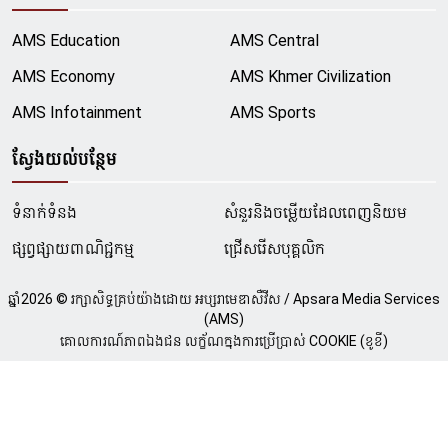
AMS Education
AMS Central
AMS Economy
AMS Khmer Civilization
AMS Infotainment
AMS Sports
ស្វែងយល់បន្ថែម
ទំនាក់ទំនង
សំនួរនិងចម្លើយដែលពេញនិយម
ផ្សព្វផ្សាយពាណិជ្ជកម្ម
ជ្រើសរើសបុគ្គលិក
ឆ្នាំ
2026
© រក្សាសិទ្ធគ្រប់យ៉ាងដោយ អប្សរាមេឌាសឺវីស / Apsara Media Services
(AMS)
គោលការណ៍ភាពឯងជន លក្ខ័ណក្នុងការប្រើប្រាស់ COOKIE (ខូខី)