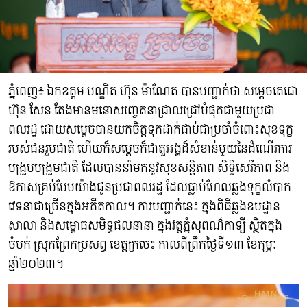
ភ្នំពេញ៖ ឯកឧត្តម បណ្ឌិត ហ៊ុន ម៉ាណែត បានបញ្ជាក់ថា សម្តេចតេជោ
ហ៊ុន សែន តែងមានមនោសញ្ចេតនាជ្រាលជ្រៅបំផុតជាមួយប្រជា
ពលរដ្ឋ ដោយសម្តេចបានយកចិត្តទុកដាក់ជាប់ជាប្រចាំចំពោះសុខទុក្ខ
របស់ជនរួមជាតិ ហើយក៏សម្តេចក៏ជាតួអង្គដ៏សំខាន់មួយនៃដំណើរការ
បង្រួបបង្រួមជាតិ ដែលបាននាំមកនូវសុខសនិ្តភាព សិទ្ធិសេរីភាព និង
ឱកាសគ្រប់បែបយ៉ាងជូនប្រជាពលរដ្ឋ ដែលធ្លាប់ហែលឆ្លងទុក្ខលំបាក
វេទនាជាច្រើនក្នុងអតីតកាល។ ការបញ្ជាក់នេះ ក្នុងពិធីឆ្លងឧបដ្ឋាន
សាលា និងសម្ពោធសមិទ្ធផលនានា ក្នុងវត្តភ្នំសុពណ៌កាទ្បី ស្ថិតក្នុង
ចំបក់ ស្រុកព្រែកប្រសព្វ ខេត្តក្រចេះ កាលពីព្រឹកថ្ងៃទី១៣ ខែកុម្ភៈ
ឆ្នាំ២០២៣។