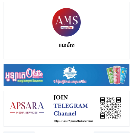
ពលជ័យ