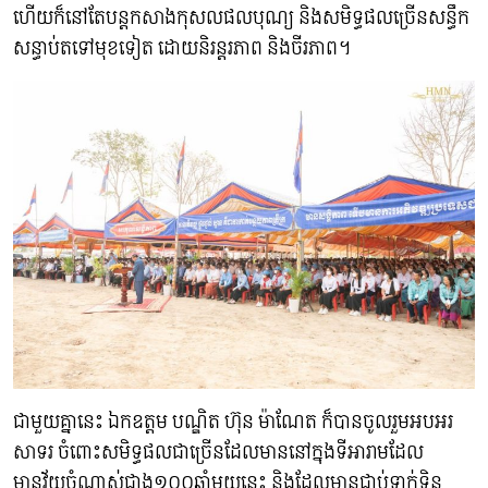
ហើយក៏នៅតែបន្តកសាងកុសលផលបុណ្យ និងសមិទ្ធផលច្រើនសន្ធឹក
សន្ធាប់តទៅមុខទៀត ដោយនិរន្តរភាព និងចីរភាព។
ជាមួយគ្នានេះ ឯកឧត្តម បណ្ឌិត ហ៊ុន ម៉ាណែត ក៏បានចូលរួមអបអរ
សាទរ ចំពោះសមិទ្ធផលជាច្រើនដែលមាននៅក្នុងទីអារាមដែល
មានវ័យចំណាស់ជាង១០០ឆ្នាំមួយនេះ និងដែលមានជាប់ទាក់ទិន