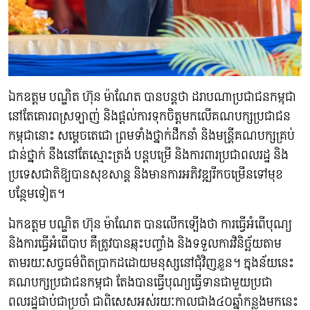
ឯកឧត្តម បណ្ឌិត ហ៊ុន ម៉ាណែត បានបន្តថា ដរាបណាប្រជាជនកម្ពុជា
នៅតែគោរពស្រឡាញ់ និងផ្តល់ការទុកចិត្តមកលើគណបក្សប្រជាជន
កម្ពុជានោះ សម្តេចតេជោ ព្រមទាំងថ្នាក់ដឹកនាំ និងមន្ត្រីគណបក្សគ្រប់
ជាន់ថ្នាក់ នឹងនៅតែស្មោះត្រង់ បន្តបម្រើ និងការពារប្រជាពលរដ្ឋ និង
ប្រទេសជាតិឱ្យបានសុខសាន្ត និងមានការអភិវឌ្ឍរីកចម្រើនទៅមុខ
បន្ថែមទៀត។
ឯកឧត្តម បណ្ឌិត ហ៊ុន ម៉ាណែត បានលើកឡើងថា ការធ្វើអំពើបុណ្យ
និងការធ្វើអំពើបាប គឺត្រូវបានឆ្លុះបញ្ចាំង និងទទួលការវិនិច្ឆ័យតាម
តាមរយៈសច្ចធម៌ពិតប្រាកដដោយមនុស្សនៅជុំវិញខ្លួន។ ក្នុងន័យនេះ
គណបក្សប្រជាជនកម្ពុជា តែងបានធ្វើបុណ្យធ្វើទានជាមួយប្រជា
ពលរដ្ឋជាប់ជាប្រចាំ ជាពិសេសអស់រយៈកាលជាង៤០ឆ្នាំកន្លងមកនេះ