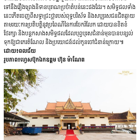
ទៅនឹងរឿងព្រេងនិទានបុរាណប្រចំាតំបន់នេះផងដែរ។ សមិទ្ធផលទាំង
នេះកើតចេញពីសទ្ធាជ្រះថ្លារបស់ពុទ្ធបរិស័ទ និងសប្បុរសជនជិតឆ្ងាយ
តាមរយៈការប្រតិបត្តិនូវប្រពៃណីនៃការចែករំលែក ដោយបានខិតខំ
ថែរក្សា និងបន្តកសាងសមិទ្ធផលដែលបុព្វបុរសជំនាន់មុនបានបន្សល់
ទុកឱ្យជាកេរតំណែល និងប្រយោជន៍ដល់កូនចៅជំនាន់ក្រោយ៕
ដោយ៖ពលជ័យ
រូបភាព៖ហ្វេសប៊ុកឯកឧត្តម ហ៊ុន ម៉ាណែត