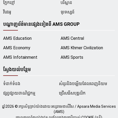
ក្អែកខ្មៅ
បរិស្ថាន
វីដេអូ
ទូរទស្សន៍
បណ្ដាញព័ត៌មានផ្សេងទៀតពី AMS GROUP
AMS Education
AMS Central
AMS Economy
AMS Khmer Civilization
AMS Infotainment
AMS Sports
ស្វែងយល់បន្ថែម
ទំនាក់ទំនង
សំនួរនិងចម្លើយដែលពេញនិយម
ផ្សព្វផ្សាយពាណិជ្ជកម្ម
ជ្រើសរើសបុគ្គលិក
ឆ្នាំ
2026
© រក្សាសិទ្ធគ្រប់យ៉ាងដោយ អប្សរាមេឌាសឺវីស / Apsara Media Services
(AMS)
គោលការណ៍ភាពឯងជន លក្ខ័ណក្នុងការប្រើប្រាស់ COOKIE (ខូខី)