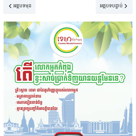
អត្ថបទមុន
អត្ថបទបន្ទាប់