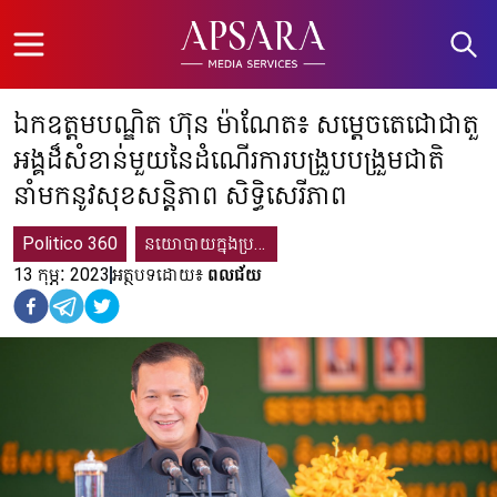
Open menu
ឯកឧត្តមបណ្ឌិត ហ៊ុន ម៉ាណែត៖ សម្តេចតេជោជាតួ
អង្គដ៏សំខាន់មួយនៃដំណើរការបង្រួបបង្រួមជាតិ
នាំមកនូវសុខសនិ្តភាព សិទ្ធិសេរីភាព
Politico 360
នយោបាយក្នុងប្រទេស
13 កុម្ភៈ 2023
អត្ថបទដោយ៖
ពលជ័យ