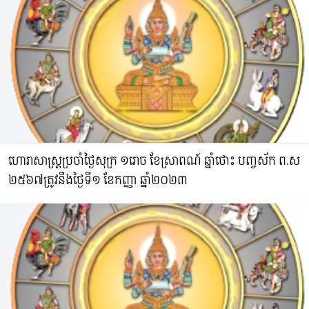
ហោរាសាស្រ្តប្រចាំថ្ងៃសុក្រ ១រោច ខែស្រាពណ៍ ឆ្នាំថោះ​ បញ្ចស័ក ព.ស​
២៥៦៧ត្រូវនឹងថ្ងៃទី១ ខែកញ្ញា ឆ្នាំ២០២៣