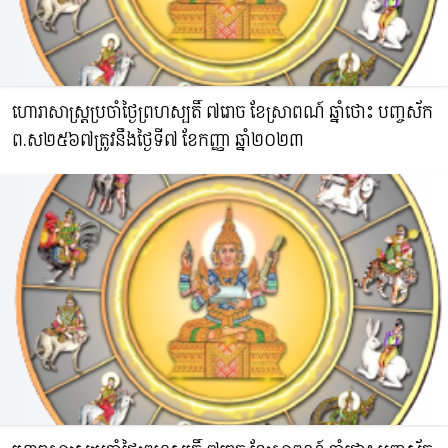
ហោរាសាស្រ្តប្រចាំថ្ងៃព្រហស្បតិ៍ ៧រោច ខែស្រាពណ៍ ឆ្នាំថោះ​ បញ្ចស័ក
ព.ស​២៥៦៧ត្រូវនឹងថ្ងៃទី៧ ខែកញ្ញា ឆ្នាំ២០២៣