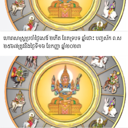
ហោរាសាស្រ្តប្រចាំថ្ងៃសៅរ៍ ២កើត ខែភទ្របទ ឆ្នាំថោះ​ បញ្ចស័ក ព.ស​
២៥៦៧ត្រូវនឹងថ្ងៃទី១៦ ខែកញ្ញា ឆ្នាំ២០២៣