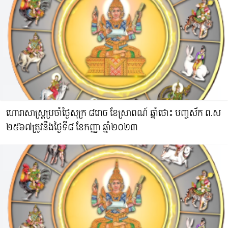
ហោរាសាស្រ្តប្រចាំថ្ងៃសុក្រ ៨រោច ខែស្រាពណ៍ ឆ្នាំថោះ​ បញ្ចស័ក ព.ស​
២៥៦៧ត្រូវនឹងថ្ងៃទី៨ ខែកញ្ញា ឆ្នាំ២០២៣