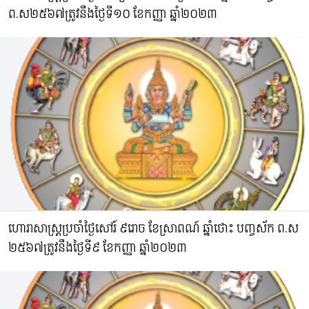
ព.ស​២៥៦៧ត្រូវនឹងថ្ងៃទី១០ ខែកញ្ញា ឆ្នាំ២០២៣
ហោរាសាស្រ្តប្រចាំថ្ងៃសៅរ៍ ៩រោច ខែស្រាពណ៍ ឆ្នាំថោះ​ បញ្ចស័ក ព.ស​
២៥៦៧ត្រូវនឹងថ្ងៃទី៩ ខែកញ្ញា ឆ្នាំ២០២៣