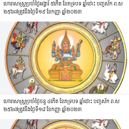
ហោរាសាស្រ្តប្រចាំថ្ងៃអង្គារ៍ ៥កើត ខែភទ្របទ ឆ្នាំថោះ​ បញ្ចស័ក ព.ស​
២៥៦៧ត្រូវនឹងថ្ងៃទី១៩ ខែកញ្ញា ឆ្នាំ២០២៣
ហោរាសាស្រ្តប្រចាំថ្ងៃចន្ទ ៤កើត ខែភទ្របទ ឆ្នាំថោះ​ បញ្ចស័ក ព.ស​
២៥៦៧ត្រូវនឹងថ្ងៃទី១៨ ខែកញ្ញា ឆ្នាំ២០២៣