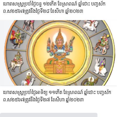
ហោរាសាស្រ្តប្រចាំថ្ងៃចន្ទ ១២កើត ខែស្រាពណ៍ ឆ្នាំថោះ​ បញ្ចស័ក
ព.ស​២៥៦៧ត្រូវនឹងថ្ងៃទី២៨ ខែសីហា ឆ្នាំ២០២៣
ហោរាសាស្រ្តប្រចាំថ្ងៃអាទិត្យ ១១កើត ខែស្រាពណ៍ ឆ្នាំថោះ​ បញ្ចស័ក
ព.ស​២៥៦៧ត្រូវនឹងថ្ងៃទី២៧ ខែសីហា ឆ្នាំ២០២៣