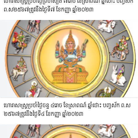
ហោរាសាស្រ្តប្រចាំថ្ងៃព្រហស្បតិ៍ ៧រោច ខែស្រាពណ៍ ឆ្នាំថោះ​ បញ្ចស័ក
ព.ស​២៥៦៧ត្រូវនឹងថ្ងៃទី៧ ខែកញ្ញា ឆ្នាំ២០២៣
ហោរាសាស្រ្តប្រចាំថ្ងៃចន្ទ ៤រោច ខែស្រាពណ៍ ឆ្នាំថោះ​ បញ្ចស័ក ព.ស​
២៥៦៧ត្រូវនឹងថ្ងៃទី៤ ខែកញ្ញា ឆ្នាំ២០២៣