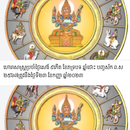
ហោរាសាស្រ្តប្រចាំថ្ងៃសៅរ៍ ៩កើត ខែភទ្របទ ឆ្នាំថោះ​ បញ្ចស័ក ព.ស​
២៥៦៧ត្រូវនឹងថ្ងៃទី២៣ ខែកញ្ញា ឆ្នាំ២០២៣