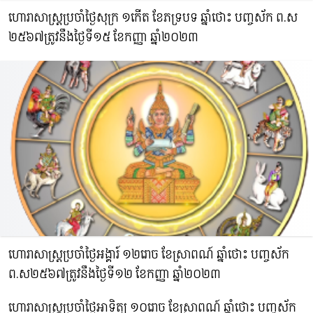
ហោរាសាស្រ្តប្រចាំថ្ងៃសុក្រ ១កើត ខែភទ្របទ ឆ្នាំថោះ​ បញ្ចស័ក ព.ស​
២៥៦៧ត្រូវនឹងថ្ងៃទី១៥ ខែកញ្ញា ឆ្នាំ២០២៣
ហោរាសាស្រ្តប្រចាំថ្ងៃអង្គារ៍ ១២រោច ខែស្រាពណ៍ ឆ្នាំថោះ​ បញ្ចស័ក
ព.ស​២៥៦៧ត្រូវនឹងថ្ងៃទី១២ ខែកញ្ញា ឆ្នាំ២០២៣
ហោរាសាស្រ្តប្រចាំថ្ងៃអាទិត្យ ១០រោច ខែស្រាពណ៍ ឆ្នាំថោះ​ បញ្ចស័ក