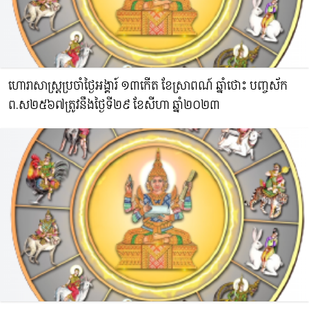
ហោរាសាស្រ្តប្រចាំថ្ងៃអង្គារ៍ ១៣កើត ខែស្រាពណ៍ ឆ្នាំថោះ​ បញ្ចស័ក
ព.ស​២៥៦៧ត្រូវនឹងថ្ងៃទី២៩ ខែសីហា ឆ្នាំ២០២៣