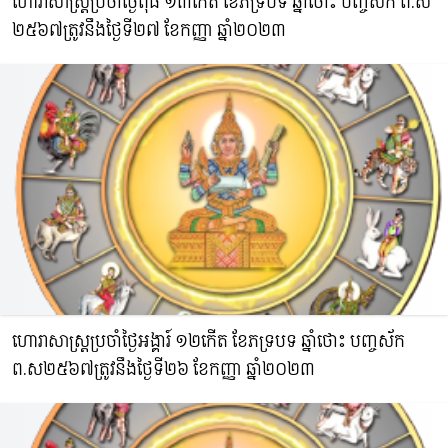
ហោរាសាស្រ្តប្រចាំថ្ងៃពុធ ១៣កើត ខែភទ្របទ ឆ្នាំថោះ​ បញ្ចស័ក ព.ស​
២៥៦៧ត្រូវនឹងថ្ងៃទី២៧ ខែកញ្ញា ឆ្នាំ២០២៣
ហោរាសាស្រ្តប្រចាំថ្ងៃអង្គារ៍ ១២កើត ខែភទ្របទ ឆ្នាំថោះ​ បញ្ចស័ក
ព.ស​២៥៦៧ត្រូវនឹងថ្ងៃទី២៦ ខែកញ្ញា ឆ្នាំ២០២៣