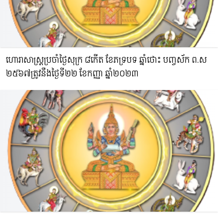
ហោរាសាស្រ្តប្រចាំថ្ងៃសុក្រ ៨កើត ខែភទ្របទ ឆ្នាំថោះ​ បញ្ចស័ក ព.ស​
២៥៦៧ត្រូវនឹងថ្ងៃទី២២ ខែកញ្ញា ឆ្នាំ២០២៣