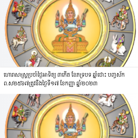
ហោរាសាស្រ្តប្រចាំថ្ងៃអាទិត្យ ៣កើត ខែភទ្របទ ឆ្នាំថោះ​ បញ្ចស័ក
ព.ស​២៥៦៧ត្រូវនឹងថ្ងៃទី១៧ ខែកញ្ញា ឆ្នាំ២០២៣