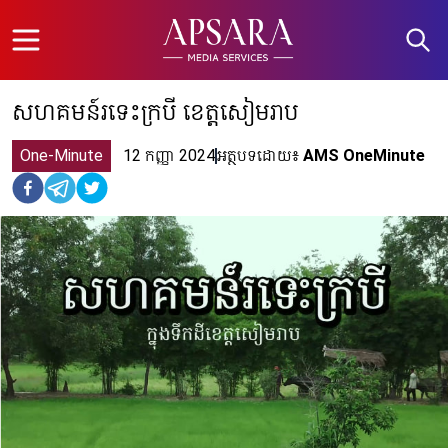
Open menu
សហគមន៍រទេះក្របី ខេត្តសៀមរាប
One-Minute
12 កញ្ញា 2024
អត្ថបទដោយ៖
AMS OneMinute