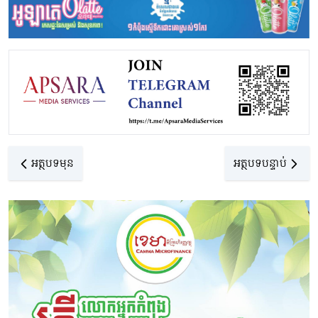
អត្ថបទមុន
អត្ថបទបន្ទាប់