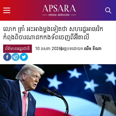
Open menu
លោក ត្រាំ អះអាងម្តងទៀតថា សហរដ្ឋអាមេរិក
កំពុងពិចារណាដកកងទ័ពចេញពីអ៊ីតាលី
ព័ត៌មានអន្តរជាតិ
10 ឧសភា 2026
អត្ថបទដោយ៖
ឈឹម​ ទីណា​