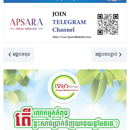
អត្ថបទមុន
អត្ថបទបន្ទាប់