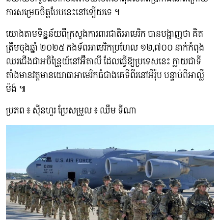
ការសម្រេចចិត្តបែបនេះនៅឡើយទេ ។
យោងតាមទិន្នន័យពីក្រសួងការពារជាតិអាមេរិក បានបង្ហាញថា គិត
ត្រឹមចុងឆ្នាំ ២០២៥ កងទ័ពអាមេរិកប្រហែល ១២,៧០០ នាក់កំពុង
ឈរជើងជាអចិន្ត្រៃយ៍នៅអ៊ីតាលី ដែលធ្វើឱ្យប្រទេសនេះ ក្លាយជាទី
តាំងមានវត្តមានយោធាអាមេរិកធំជាងគេទីពីរនៅអឺរ៉ុប បន្ទាប់ពីអាល្លឺ
ម៉ង់ ៕
ប្រភព ៖ ស៊ីនហួរ ប្រែសម្រួល ៖ ឈឹម ទីណា