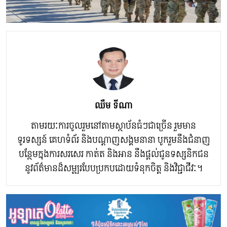
ឈឹម​ ទីណា​
តាមរយៈការចូលរួមនៅតាមស្ថាប័នធំៗជាច្រើន រួមមាន
ទូរទស្សន៍ គេហទំព័រ និងបណ្តាញសង្គមនានា បូករួមនឹងជំនាញ
បន្ថែមក្នុងការសរសេរ កាត់ត និងអាន នឹងផ្ដល់ជូនទស្សនិកជន
នូវព័ត៌មានដ៏សម្បូរបែបប្រកបដោយទំនុកចិត្ត និងវិជ្ជាជីវៈ។