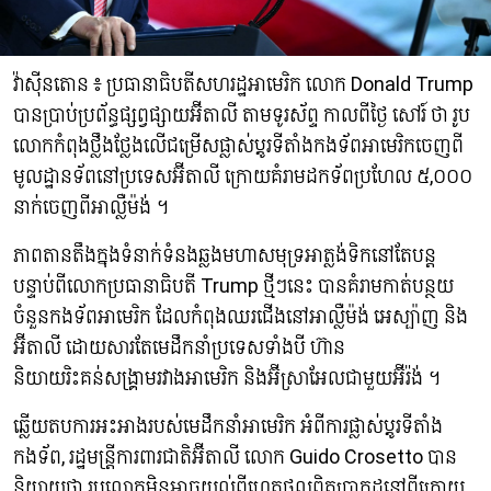
វ៉ាស៊ីនតោន ៖ ប្រធានាធិបតីសហរដ្ឋអាមេរិក លោក Donald Trump
បានប្រាប់ប្រព័ន្ធផ្សព្វផ្សាយអ៊ីតាលី តាមទូរស័ព្ទ កាលពីថ្ងៃ សៅរ៍ ថា រូប
លោកកំពុងថ្លឹងថ្លែងលើជម្រើសផ្លាស់ប្តូរទីតាំងកងទ័ពអាមេរិកចេញពី
មូលដ្ឋានទ័ពនៅប្រទេសអ៊ីតាលី ក្រោយគំរាមដកទ័ពប្រហែល ៥,០០០
នាក់ចេញពីអាល្លឺម៉ង់ ។
ភាពតានតឹងក្នុងទំនាក់ទំនងឆ្លងមហាសមុទ្រអាត្លង់ទិកនៅតែបន្ត
បន្ទាប់ពីលោកប្រធានាធិបតី Trump ថ្មីៗនេះ បានគំរាមកាត់បន្ថយ
ចំនួនកងទ័ពអាមេរិក ដែលកំពុងឈរជើងនៅអាល្លឺម៉ង់ អេស្ប៉ាញ និង
អ៊ីតាលី ដោយសារតែមេដឹកនាំប្រទេសទាំងបី ហ៊ាន
និយាយរិះគន់សង្រ្គាមរវាងអាមេរិក និងអ៊ីស្រាអែលជាមួយអ៊ីរ៉ង់ ។
ឆ្លើយតបការអះអាងរបស់មេដឹកនាំអាមេរិក អំពីការផ្លាស់ប្តូរទីតាំង
កងទ័ព, រដ្ឋមន្ត្រីការពារជាតិអ៊ីតាលី លោក Guido Crosetto បាន
និយាយថា រូបលោកមិនអាចយល់ពីហេតុផលពិតប្រាកដនៅពីក្រោយ