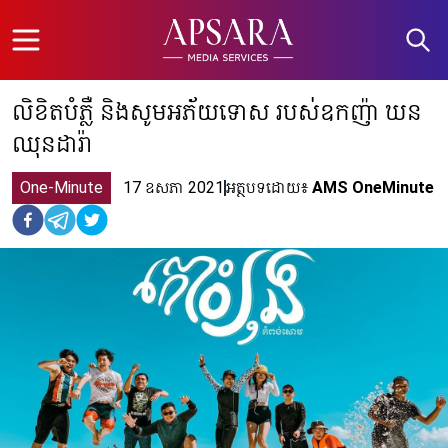
Open menu
លិខិតបំភ្លឺ និងសូមអភ័យទោស របស់ឧកញ៉ា ឃន
ឈុនដារ៉ា
One-Minute
17 ឧសភា 2021
អត្ថបទដោយ៖
AMS OneMinute