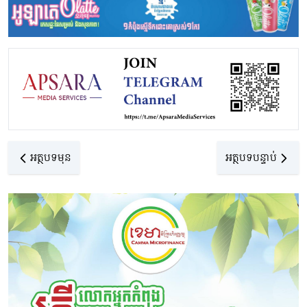
អត្ថបទមុន
អត្ថបទបន្ទាប់