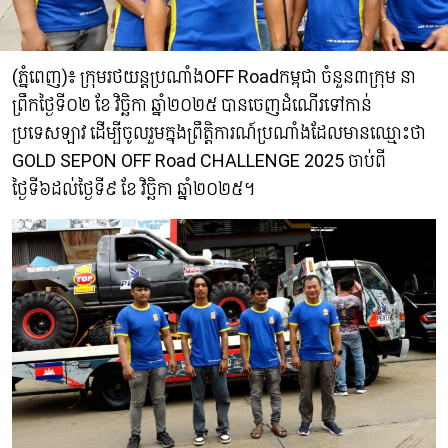
(ភ្នំពេញ)៖ ក្រុមរថយន្តប្រណាំងOFF Roadកម្ពុជា ចំនួន៣ក្រុម នា
ព្រឹកថ្ងៃទី០២ ខែ វិច្ឆិកា ឆ្នាំ២០២៥ បានចេញដំណើរទៅកាន់
ប្រទេសឡាវ ដើម្បីចូលរួមក្នុងព្រឹត្តិការណ៍ប្រណាំងដែលមានឈ្មោះថា
GOLD SEPON OFF Road CHALLENGE 2025 ចាប់ពី
ថ្ងៃទី៦ដល់ថ្ងៃទី៩ ខែ វិច្ឆិកា ឆ្នាំ២០២៥។