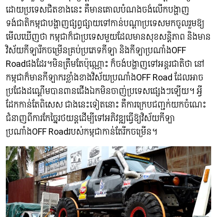
ដោយប្រទេសជិតខាងនេះ គឺមានគោលបំណងចង់លើកបង្ហាញ
ទង់ជាតិកម្ពុជាបង្ហាញផ្សព្វផ្សាយទៅកាន់បណ្តាប្រទេសមកចូលរួមឱ្យ
មើលឃើញថា កម្ពុជាក៏ជាប្រទេសមួយដែលមានសុខសន្តិភាព និងមាន
វិស័យកីឡារីកចម្រើនគ្រប់ប្រភេទកីឡា និងកីឡាប្រណាំងOFF
Roadផងដែរ។មិនត្រឹមតែប៉ុណ្ណោះ ក៏ចង់បង្ហាញទៅអន្តរជាតិថា នៅ
កម្ពុជាក៏មានកីឡាករខ្លាំងខាងវិស័យប្រណាំងOFF Road ដែលអាច
ប្រជែងដណ្តើមបានពានជើងឯកមិនចាញ់ប្រទេសផ្សេងៗឡើយ។ អ្វី
ដែកកាន់តែពិសេស ជាងនេះទៀតនោះ គឺការក្រេបជញ្ជក់យកចំណេះ
ជំនាញពីការកែច្នៃរថយន្តដើម្បីទៅអភិវឌ្ឍធ្វើឱ្យវិស័យកីឡា
ប្រណាំងOFF Roadរបស់កម្ពុជាកាន់តែរីកចម្រើន។