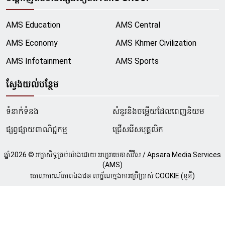
AMS Education
AMS Central
AMS Economy
AMS Khmer Civilization
AMS Infotainment
AMS Sports
ស្វែងយល់បន្ថែម
ទំនាក់ទំនង
សំនួរនិងចម្លើយដែលពេញនិយម
ផ្សព្វផ្សាយពាណិជ្ជកម្ម
ជ្រើសរើសបុគ្គលិក
ឆ្នាំ
2026
© រក្សាសិទ្ធគ្រប់យ៉ាងដោយ អប្សរាមេឌាសឺវីស / Apsara Media Services
(AMS)
គោលការណ៍ភាពឯងជន លក្ខ័ណក្នុងការប្រើប្រាស់ COOKIE (ខូខី)