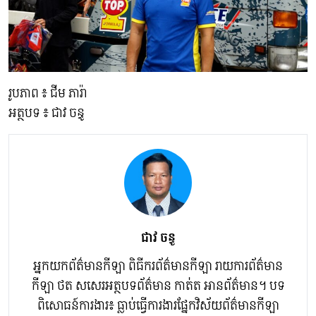
រូបភាព ៖ ជីម ភារ៉ា
អត្ថបទ ៖ ជាវ ចន្ធូ
ជាវ ចន្ធូ
អ្នកយកព័ត៌មានកីឡា ពិធីករព័ត៌មានកីឡា រាយការព័ត៌មាន
កីឡា ថត សសេរអត្ថបទព័ត៌មាន កាត់ត អានព័ត៌មាន។ បទ
ពិសោធន៍ការងារ៖ ធ្លាប់ធ្វើការងារផ្នែកវិស័យព័ត៌មានកីឡា