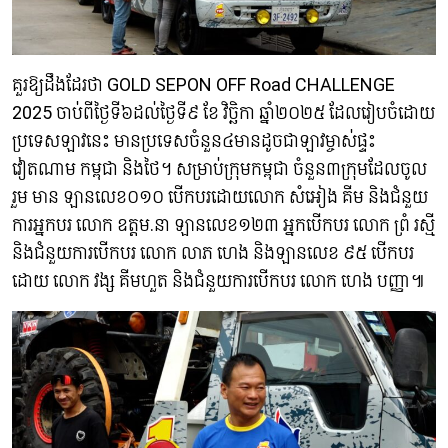
គួរឱ្យដឹងដែរថា GOLD SEPON OFF Road CHALLENGE
2025 ចាប់ពីថ្ងៃទី៦ដល់ថ្ងៃទី៩ ខែ វិច្ឆិកា ឆ្នាំ២០២៥ ដែលរៀបចំដោយ
ប្រទេសឡាវនេះ មានប្រទេសចំនួន៤មានដូចជាឡាវម្ចាស់ផ្ទះ
វៀតណាម កម្ពុជា និងថៃ។ សម្រាប់ក្រុមកម្ពុជា ចំនួន៣ក្រុមដែលចូល
រួម មាន ឡានលេខ០១០ បើកបរដោយលោក សំអៀង គីម និងជំនួយ
ការអ្នកបរ លោក ឧត្តម.នា ឡានលេខ១២៣ អ្នកបើកបរ លោក ព្រំ រស្មី
និងជំនួយការបើកបរ លោក លាភ ហេង និងឡានលេខ ៩៥ បើកបរ
ដោយ លោក វង្ស គីមហួត និងជំនួយការបើកបរ លោក ហេង បញ្ញា៕