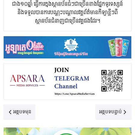
ជាង១០ឆ្នាំ ធ្វើការក្នុងស្ថានប័នធំៗជាច្រើនខាងផ្នែកទូរទស្សន៍
និងទទួលបានការបណ្តុះបណ្តាលវគ្គព័ត៌មានកីឡាខ្លីៗពី
ស្ថានប័នជំនាញជាច្រើនវគ្គផងដែរ។
អត្ថបទមុន
អត្ថបទបន្ទាប់