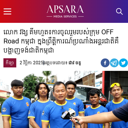
Open menu
លោក វង្ស គីមហួត៖ការចូលរួមរបស់ក្រុម OFF
Road កម្ពុជា ក្នុងព្រឹត្តិការណ៍ប្រណាំងអន្តរជាតិគឺ
បង្ហាញទង់ជាតិកម្ពុជា
កីឡា
2 វិច្ឆិកា 2025
អត្ថបទដោយ៖
ជាវ ចន្ធូ