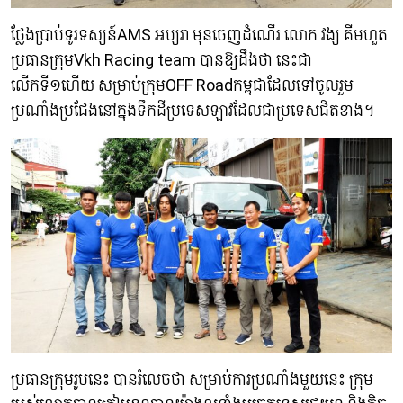
ថ្លែងប្រាប់ទូរទស្សន៍AMS អប្សរា មុនចេញដំណើរ លោក វង្ស គីមហួត
ប្រធានក្រុមVkh Racing team បានឱ្យដឹងថា នេះជា
លើកទី១ហើយ សម្រាប់ក្រុមOFF Roadកម្ពុជាដែលទៅចូលរួម
ប្រណាំងប្រជែងនៅក្នុងទឹកដីប្រទេសឡាវដែលជាប្រទេសជិតខាង។
ប្រធានក្រុមរូបនេះ បានរំលេចថា សម្រាប់ការប្រណាំងមួយនេះ ក្រុម