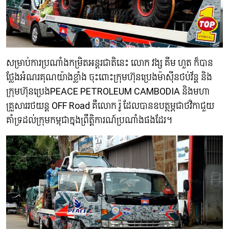
សម្រាប់ការប្រណាំងកម្រិតអន្តរជាតិនេះ លោក វង្ស គីម ហួត ក៏បាន
ថ្លែងអំណរគុណយ៉ាងខ្លាំង ចុះពោះក្រុមហ៊ុនប្រេងម៉ាស៊ីនថប់វ័ន្ត និង
ក្រុមហ៊ុនប្រេងPEACE PETROLEUM CAMBODIA និងមហា
គ្រួសាររថយន្ត OFF Road គឺលោក រ៉ូ ដែលបានឧបត្ថម្ភជាថវិកាជួយ
គាំទ្រដល់ក្រុមកម្ពុជាក្នុងព្រឹត្តិការណ៍ប្រណាំងផងដែរ។