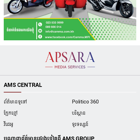
AMS CENTRAL
ព័ត៌មានទូទៅ
Politico 360
ក្អែកខ្មៅ
បរិស្ថាន
វីដេអូ
ទូរទស្សន៍
បណ្ដាញព័ត៌មានផ្សេងទៀតពី AMS GROUP