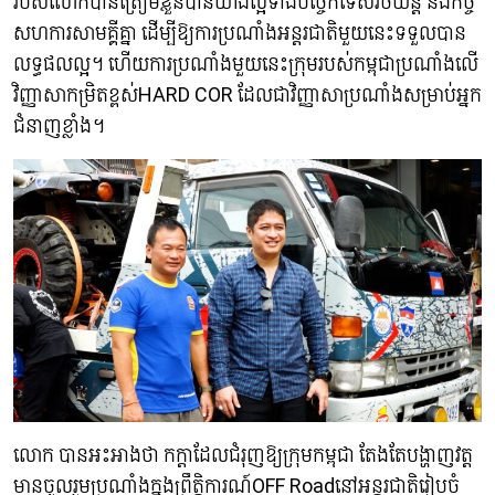
របស់លោកបានត្រៀមខ្លួនបានយ៉ាងល្អទាំងបច្ចេកទេសរថយន្ត និងកិច្ច
សហការសាមគ្គីគ្នា ដើម្បីឱ្យការប្រណាំងអន្តរជាតិមួយនេះទទួលបាន
លទ្ធផលល្អ។ ហើយការប្រណាំងមួយនេះក្រុមរបស់កម្ពុជាប្រណាំងលើ
វិញ្ញាសាកម្រិតខ្ពស់HARD COR ដែលជាវិញ្ញាសាប្រណាំងសម្រាប់អ្នក
ជំនាញខ្លាំង។
លោក បានអះអាងថា កក្តាដែលជំរុញឱ្យក្រុមកម្ពុជា តែងតែបង្ហាញវត្ត
មានចូលរួមប្រណាំងក្នុងព្រឹត្តិការណ៍OFF Roadនៅអន្តរជាតិរៀបចំ