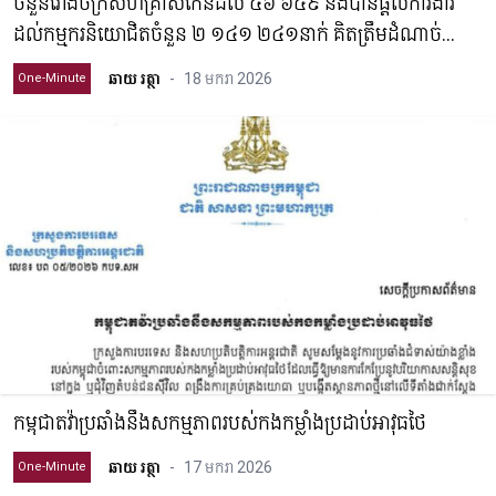
ចំនួនរោងចក្រសហគ្រាសកើនដល់ ៤៦ ៦៤៩ និងបានផ្តល់ការងារ
ដល់កម្មករនិយោជិតចំនួន ២ ១៤១ ២៤១នាក់ គិតត្រឹមដំណាច់
ឆ្នាំ២០២៥
ឆាយ រត្ថា
-
18 មករា 2026
One-Minute
កម្ពុជាតវ៉ាប្រឆាំងនឹងសកម្មភាពរបស់កងកម្លាំងប្រដាប់អាវុធថៃ
ឆាយ រត្ថា
-
17 មករា 2026
One-Minute