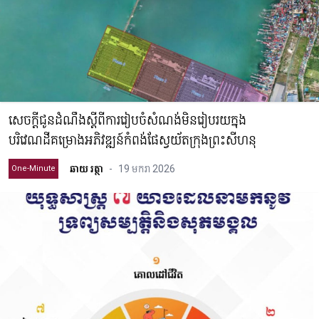
សេចក្តីជូនដំណឹងស្តីពីការរៀបចំសំណង់មិនរៀបរយក្នុង
បរិវេណដីគម្រោងអភិវឌ្ឍន៍កំពង់ផែស្វយ័តក្រុងព្រះសីហនុ
ឆាយ រត្ថា
-
19 មករា 2026
One-Minute