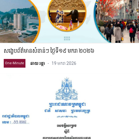
សង្ខេបព័ត៌មានសំខាន់ៗ ថ្ងៃទី១៩ មករា ២០២៦
ឆាយ រត្ថា
-
19 មករា 2026
One-Minute