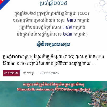
ក្នុងឆ្នាំ២០២៥ ក្រុមប្រឹក្សាអភិវឌ្ឍន៍កម្ពុជា (CDC) បាន​​អនុម័តគម្រោង​
វិនិយោគ ៦៣០ គម្រោង ដែលមានទុនវិនិយោគសរុបប្រមាណ
១០ពាន់លានដុល្លារ និងឱកាសការងារជិត ៤៤ម៉ឺនកន្លែង
ឆាយ រត្ថា
-
19 មករា 2026
One-Minute