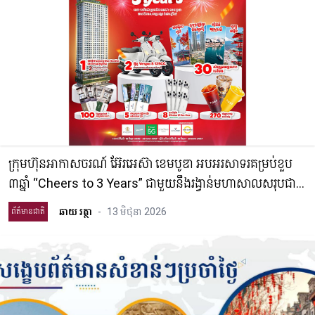
ក្រុមហ៊ុនអាកាសចរណ៍ អ៊ែរអេស៊ា ខេមបូឌា អបអរសាទរគម្រប់ខួប
៣ឆ្នាំ “Cheers to 3 Years” ជាមួយនឹងរង្វាន់មហាសាលសរុបជាង
១៦០,០០០ ដុល្លារ និង ការផ្តល់ជូន សំបុត្រយន្តហោះឥតគិតថ្លៃ ចំនួន
ឆាយ រត្ថា
-
13 មិថុនា 2026
ព័ត៌មានជាតិ
៣,៣៣៣ សំបុត្រ