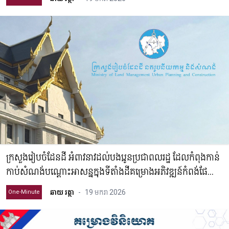
ក្រសួងរៀបចំដែនដី អំពាវនាវដល់បងប្អូនប្រជាពលរដ្ឋ ដែលកំពុងកាន់
កាប់សំណង់បណ្តោះអាសន្នក្នុងទីតាំងដីគម្រោងអភិវឌ្ឍន៍កំពង់ផែ
ស្វយ័តក្រុងព្រះសីហនុ
ឆាយ រត្ថា
-
19 មករា 2026
One-Minute