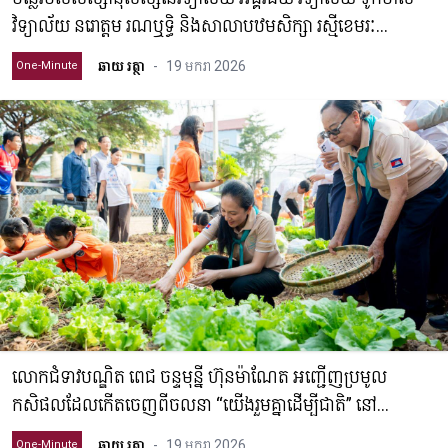
វិទ្យាល័យ នរោត្តម រណឬទ្ធិ និងសាលាបឋមសិក្សា រស្មីខេមរៈ
សំរាប់ជូនជនភៀសសឹក និងវីរៈកងទ័ព
ឆាយ រត្ថា
-
19 មករា 2026
One-Minute
លោកជំទាវបណ្ឌិត ពេជ ចន្ទមុន្នី ហ៊ុនម៉ាណែត អញ្ជើញប្រមូល
កសិផលដែលកើតចេញពីចលនា “យើងរួមគ្នាដើម្បីជាតិ” នៅ
សាលាបឋមសិក្សាភ្នំពេញថ្មី ខណ្ឌសែនសុខ រាជធានីភ្នំពេញ
ឆាយ រត្ថា
-
19 មករា 2026
One-Minute