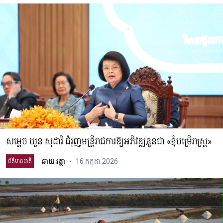
សម្តេច ឃួន សុដារី ជំរុញមន្ត្រីរាជការឱ្យអភិវឌ្ឍខ្លួនជា «ខ្ញុំបម្រើរាស្ត្រ»
ឆាយ រត្ថា
-
16 កក្កដា 2026
ព័ត៌មានជាតិ