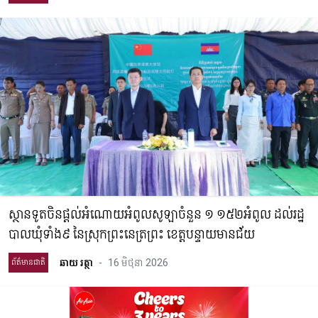
ស្ថានទូតចិនផ្តល់អំណោយអំពូលសូឡាចំនួន ១ ១៥២អំពូល ដល់រដ្ឋ​
បាល​ឃុំទាំង៩ នៃស្រុកព្រះនេត្រព្រះ ខេត្តបន្ទាយមានជ័យ
ឆាយ រត្ថា
-
16 មិថុនា 2026
ព័ត៌មានជាតិ