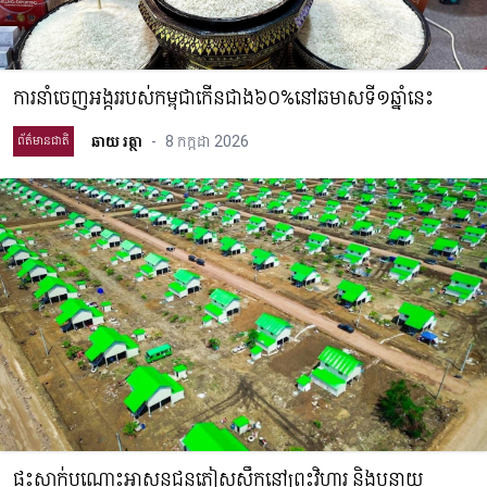
ការនាំចេញអង្កររបស់កម្ពុជាកើនជាង៦០%នៅឆមាសទី១ឆ្នាំនេះ
ឆាយ រត្ថា
-
8 កក្កដា 2026
ព័ត៌មានជាតិ
ផ្ទះស្នាក់បណ្តោះអាសន្នជនភៀសសឹកនៅព្រះវិហារ និងបន្ទាយ