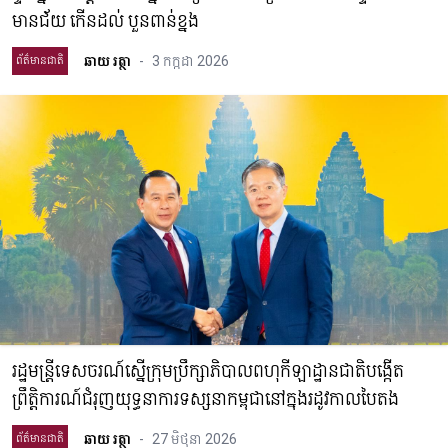
មានជ័យ កើនដល់ បួនពាន់ខ្នង
ឆាយ រត្ថា
-
3 កក្កដា 2026
ព័ត៌មានជាតិ
រដ្ឋមន្ត្រីទេសចរណ៍ស្នើក្រុមប្រឹក្សាភិបាលពហុកីឡាដ្ឋានជាតិបង្កើត
ព្រឹត្តិការណ៍ជំរុញយុទ្ធនាការទស្សនាកម្ពុជានៅក្នុងរដូវកាលបៃតង
ឆាយ រត្ថា
-
27 មិថុនា 2026
ព័ត៌មានជាតិ