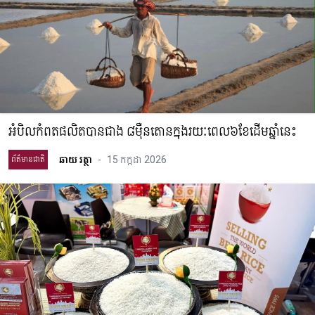
អំបិលកំពតផលិតបានជាង ៨ម៉ឺនតោនក្នុងរយៈពេល៦ខែដើមឆ្នាំនេះ
ឆាយ រត្ថា
-
15 កក្កដា 2026
ព័ត៌មានជាតិ