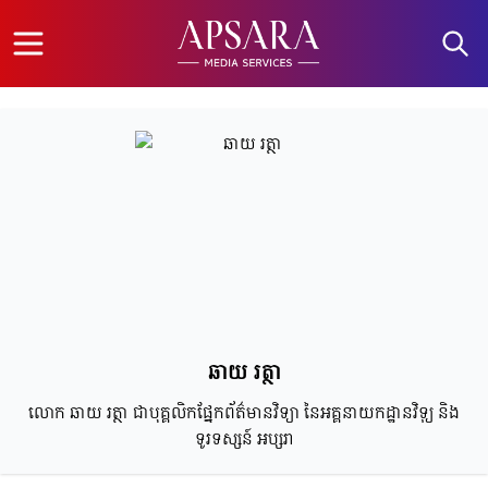
Open menu
ឆាយ រត្ថា
លោក ឆាយ រត្ថា ជាបុគ្គលិកផ្នែកព័ត៌មានវិទ្យា នៃអគ្គនាយកដ្ឋានវិទ្យុ និង
ទូរទស្សន៍ អប្សរា