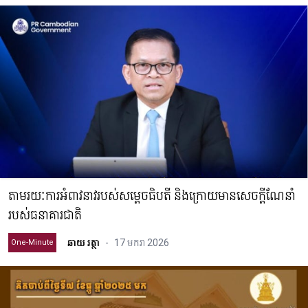
តាមរយៈការអំពាវនាវរបស់សម្តេចធិបតី និងក្រោយមានសេចក្តីណែនាំ
របស់ធនាគារជាតិ
ឆាយ រត្ថា
-
17 មករា 2026
One-Minute