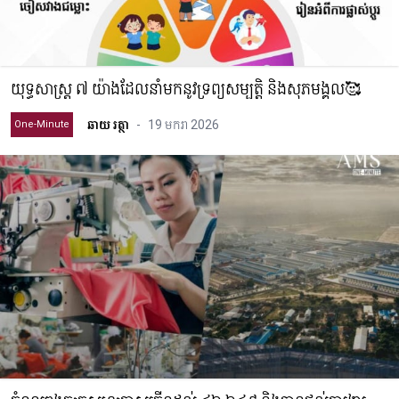
យុទ្ធសាស្ត្រ ៧ យ៉ាងដែលនាំមកនូវទ្រព្យសម្បត្តិ និងសុភមង្គល🥰
ឆាយ រត្ថា
-
19 មករា 2026
One-Minute