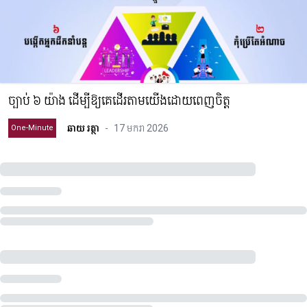
ច្បាប់ ៦ យ៉ាង ដើម្បីឱ្យគេដើរតាមយើងដោយពេញចិត្ត
ឆាយ រត្ថា
-
17 មករា 2026
One-Minute