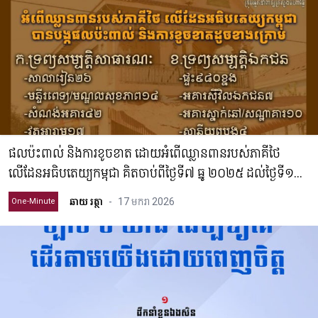
ផលប៉ះពាល់ និងការខូចខាត ដោយអំពើឈ្លានពានរបស់ភាគីថៃ
លើដែនអធិបតេយ្យកម្ពុជា គិតចាប់ពីថ្ងៃទី៧ ធ្នូ ២០២៥ ដល់ថ្ងៃទី១៧​
មករា ២០២៦
ឆាយ រត្ថា
-
17 មករា 2026
One-Minute